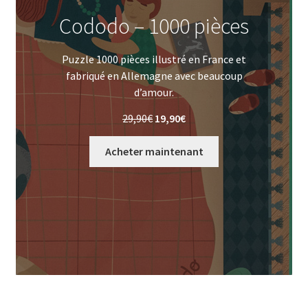
Cododo – 1000 pièces
Puzzle 1000 pièces illustré en France et
fabriqué en Allemagne avec beaucoup
d’amour.
Le
Le
29,90
€
19,90
€
prix
prix
initial
actuel
Acheter maintenant
était :
est :
29,90€.
19,90€.