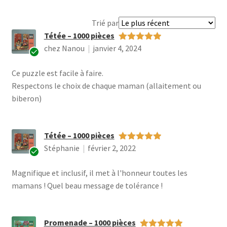
Trier
Trié par
les
Tétée – 1000 pièces
avis
chez Nanou
janvier 4, 2024
Note
5
sur 5
par
Ac
Ce puzzle est facile à faire.
he
te
Respectons le choix de chaque maman (allaitement ou
ur
biberon)
vér
ifi
é
Tétée – 1000 pièces
Stéphanie
février 2, 2022
Note
5
sur 5
Ac
Magnifique et inclusif, il met à l'honneur toutes les
he
te
mamans ! Quel beau message de tolérance !
ur
vér
ifi
Promenade – 1000 pièces
é