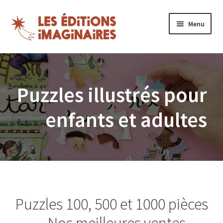
Aller
Aller
Menu
à
au
la
contenu
Ouvrir
Puzzles
navigation
le
menu
Boutique
Puzzles illustrés pour
enfant
Blog
enfants et adultes
Nos magazines
Espace revendeurs
Mon compte
Puzzles 100, 500 et 1000 pièces
– Nos meilleures ventes