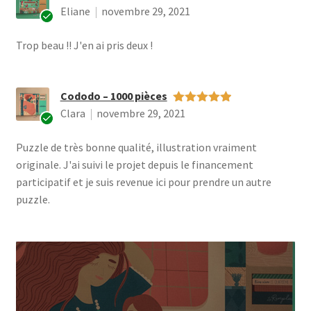
Eliane
novembre 29, 2021
Note
5
sur 5
Ac
Trop beau !! J'en ai pris deux !
he
te
ur
vér
Cododo – 1000 pièces
ifi
Clara
novembre 29, 2021
Note
5
é
sur 5
Ac
Puzzle de très bonne qualité, illustration vraiment
he
te
originale. J'ai suivi le projet depuis le financement
ur
participatif et je suis revenue ici pour prendre un autre
vér
puzzle.
ifi
é