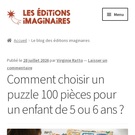
Aller
Aller
Menu
à
au
la
contenu
Ouvrir
Puzzles
navigation
le
Accueil
Le blog des éditions imaginaires
menu
Boutique
enfant
Publié le
28 juillet 2026
par
Virginie Ratto
—
Laisser un
Blog
commentaire
Comment choisir un
Nos magazines
puzzle 100 pièces pour
Espace revendeurs
un enfant de 5 ou 6 ans ?
Mon compte