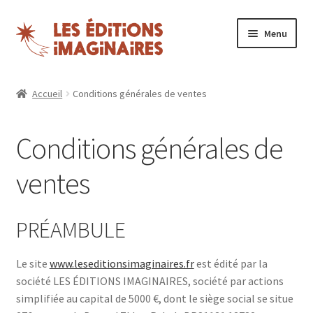
Aller
Aller
Menu
à
au
la
contenu
Ouvrir
Puzzles
navigation
le
Accueil
Conditions générales de ventes
menu
Boutique
enfant
Conditions générales de
Blog
ventes
Nos magazines
Espace revendeurs
PRÉAMBULE
Mon compte
Le site
www.leseditionsimaginaires.fr
est édité par la
société LES ÉDITIONS IMAGINAIRES, société par actions
simplifiée au capital de 5000 €, dont le siège social se situe