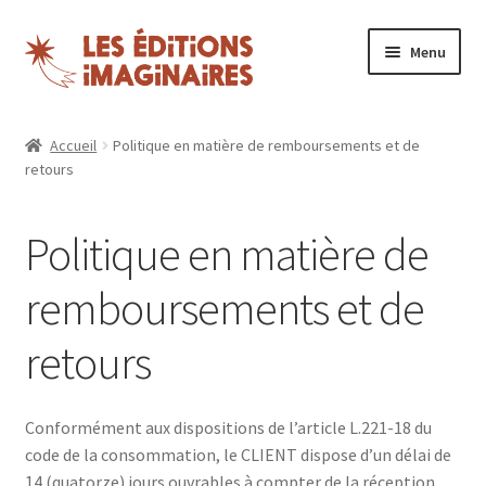
Aller
Aller
Menu
à
au
la
contenu
Ouvrir
Puzzles
navigation
le
Accueil
Politique en matière de remboursements et de
menu
retours
Boutique
enfant
Blog
Politique en matière de
Nos magazines
remboursements et de
retours
Espace revendeurs
Mon compte
Conformément aux dispositions de l’article L.221-18 du
code de la consommation, le CLIENT dispose d’un délai de
14 (quatorze) jours ouvrables à compter de la réception