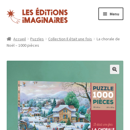
Aller
Aller
Menu
à
au
la
contenu
Ouvrir
Puzzles
navigation
le
Accueil
Puzzles
Collection Il était une fois
La chorale de
menu
Noël – 1000 pièces
Boutique
enfant
Blog
Nos magazines
Espace revendeurs
Mon compte