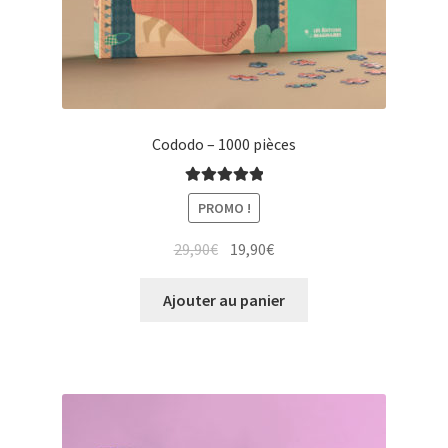
Cododo – 1000 pièces
Note
5.00
sur
PROMO !
5
Le
Le
29,90
€
19,90
€
prix
prix
initial
actuel
Ajouter au panier
était :
est :
29,90€.
19,90€.