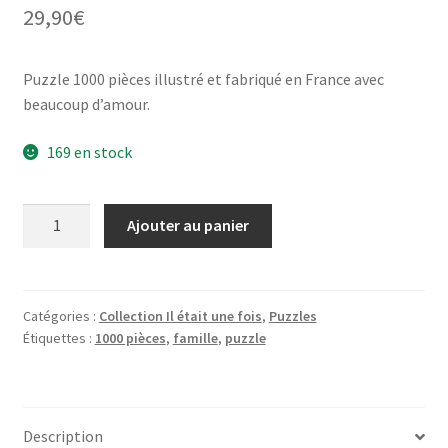
29,90
€
Puzzle 1000 pièces illustré et fabriqué en France avec
beaucoup d’amour.
169 en stock
quantité
Ajouter au panier
de
La
chorale
de
Catégories :
Collection Il était une fois
,
Puzzles
Étiquettes :
1000 pièces
,
famille
,
puzzle
Noël
-
1000
pièces
Description