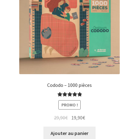
Cododo – 1000 pièces
Note
5.00
sur
PROMO !
5
Le
Le
29,90
€
19,90
€
prix
prix
initial
actuel
Ajouter au panier