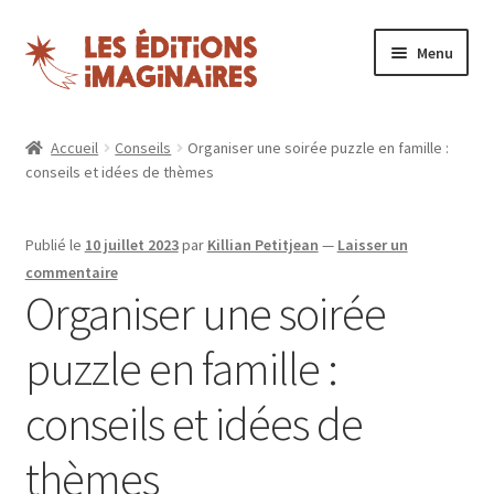
Aller
Aller
Menu
à
au
la
contenu
Ouvrir
Puzzles
navigation
le
Accueil
Conseils
Organiser une soirée puzzle en famille :
menu
conseils et idées de thèmes
Boutique
enfant
Blog
Publié le
10 juillet 2023
par
Killian Petitjean
—
Laisser un
commentaire
Nos magazines
Organiser une soirée
puzzle en famille :
Espace revendeurs
conseils et idées de
Mon compte
thèmes