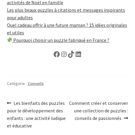
activités de Noël en famille
Les plus beaux puzzles à citations et messages inspirants
pour adultes
Quel cadeau offrir à une future maman ? 15 idées originales
et utiles
Pourquoi choisir un puzzle fabriqué en France ?
Facebook
Instagram
TikTok
LinkedIn
Catégorie :
Conseils
Navigation
Article
Article
Les bienfaits des puzzles
Comment créer et conserver
précédent :
suivant :
pour le développement des
une collection de puzzles :
de
enfants : une activité ludique
conseils de passionnés
l’article
et éducative