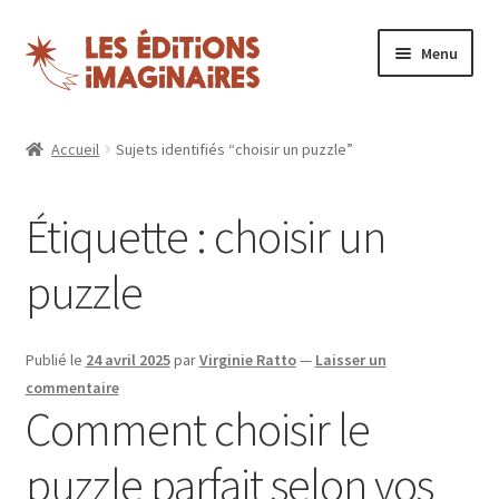
Aller
Aller
Menu
à
au
la
contenu
Ouvrir
Puzzles
navigation
le
Accueil
Sujets identifiés “choisir un puzzle”
menu
Boutique
enfant
Étiquette :
choisir un
Blog
puzzle
Nos magazines
Espace revendeurs
Publié le
24 avril 2025
par
Virginie Ratto
—
Laisser un
commentaire
Comment choisir le
Mon compte
puzzle parfait selon vos