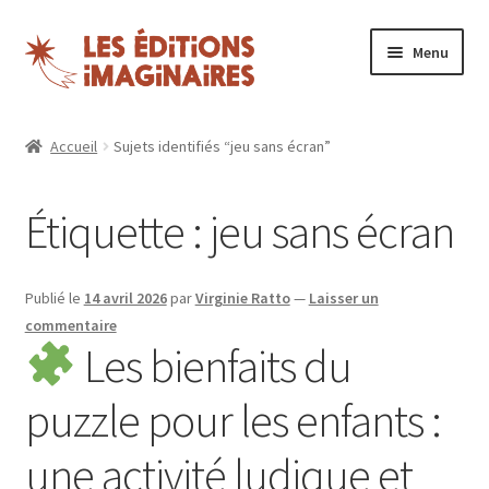
Aller
Aller
Menu
à
au
la
contenu
Ouvrir
Puzzles
navigation
le
Accueil
Sujets identifiés “jeu sans écran”
menu
Boutique
enfant
Étiquette :
jeu sans écran
Blog
Nos magazines
Publié le
14 avril 2026
par
Virginie Ratto
—
Laisser un
commentaire
Espace revendeurs
Les bienfaits du
puzzle pour les enfants :
Mon compte
une activité ludique et