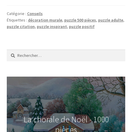
Catégorie :
Conseils
Étiquettes :
décoration murale
,
puzzle 500 pièces
,
puzzle adulte
,
puzzle citation
,
puzzle inspirant
,
puzzle positif
Rechercher :
La chorale de Noël - 1000
pièces