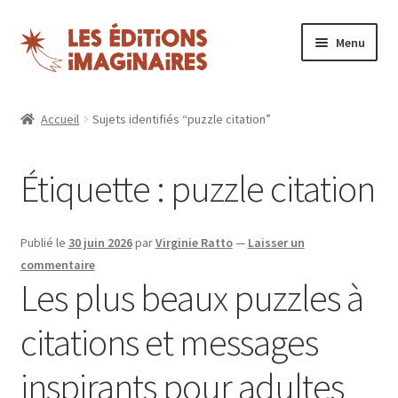
Aller
Aller
Menu
à
au
la
contenu
Ouvrir
Puzzles
navigation
le
Accueil
Sujets identifiés “puzzle citation”
menu
Boutique
enfant
Étiquette :
puzzle citation
Blog
Nos magazines
Publié le
30 juin 2026
par
Virginie Ratto
—
Laisser un
commentaire
Espace revendeurs
Les plus beaux puzzles à
citations et messages
Mon compte
inspirants pour adultes