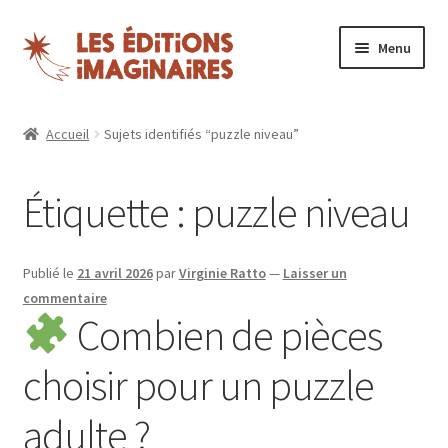
Aller
Aller
Menu
à
au
la
contenu
Ouvrir
Puzzles
navigation
le
Accueil
Sujets identifiés “puzzle niveau”
menu
Boutique
enfant
Étiquette :
puzzle niveau
Blog
Nos magazines
Publié le
21 avril 2026
par
Virginie Ratto
—
Laisser un
commentaire
Espace revendeurs
Combien de pièces
choisir pour un puzzle
Mon compte
adulte ?