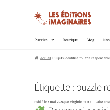
Aller
Aller
à
au
la
contenu
navigation
Puzzles
Boutique
Blog
Nos
Accueil
Sujets identifiés “puzzle responsable
Étiquette :
puzzle r
Publié le
5 mai 2026
par
Virginie Ratto
—
Laisser 