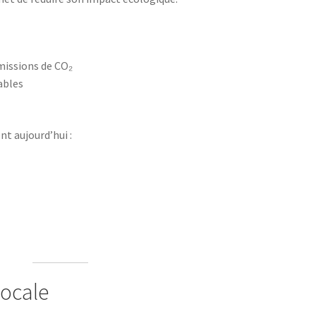
missions de CO₂
ables
t aujourd’hui :
locale