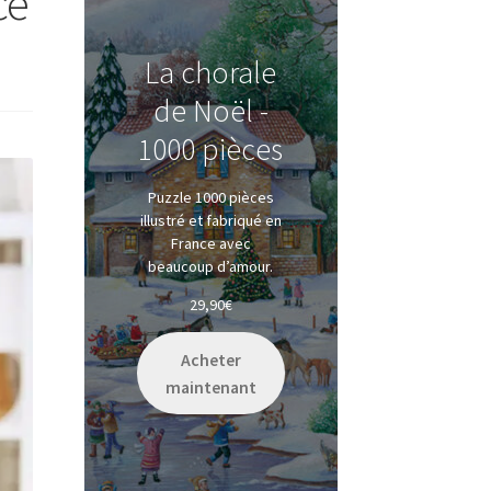
ce
La chorale
de Noël -
1000 pièces
Puzzle 1000 pièces
illustré et fabriqué en
France avec
beaucoup d’amour.
29,90
€
Acheter
maintenant