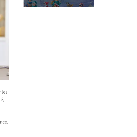
 les
té,
nce.