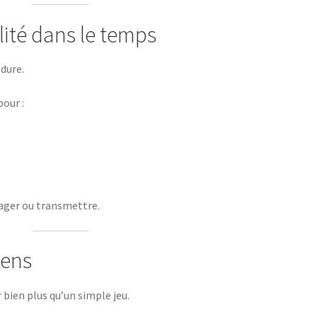
lité dans le temps
 dure.
our :
tager ou transmettre.
sens
r bien plus qu’un simple jeu.