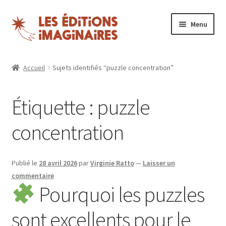
Aller
Aller
Menu
à
au
la
contenu
Ouvrir
Puzzles
navigation
le
Accueil
Sujets identifiés “puzzle concentration”
menu
Boutique
enfant
Étiquette :
puzzle
Blog
concentration
Nos magazines
Espace revendeurs
Publié le
28 avril 2026
par
Virginie Ratto
—
Laisser un
commentaire
Pourquoi les puzzles
Mon compte
sont excellents pour le