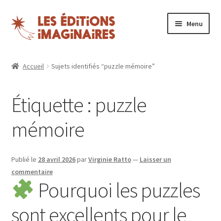
Aller
Aller
Menu
à
au
la
contenu
Ouvrir
Puzzles
navigation
le
Accueil
Sujets identifiés “puzzle mémoire”
menu
Boutique
enfant
Étiquette :
puzzle
Blog
mémoire
Nos magazines
Espace revendeurs
Publié le
28 avril 2026
par
Virginie Ratto
—
Laisser un
commentaire
Pourquoi les puzzles
Mon compte
sont excellents pour le